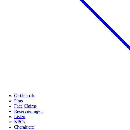
Guidebook
Plots
Face Claims
Reservierungen
Listen
NPCs
Charaktere