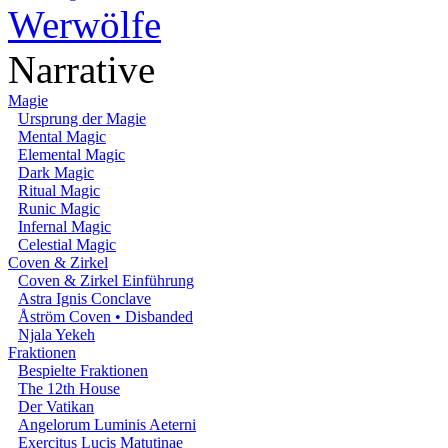
Werwölfe
Narrative
Magie
Ursprung der Magie
Mental Magic
Elemental Magic
Dark Magic
Ritual Magic
Runic Magic
Infernal Magic
Celestial Magic
Coven & Zirkel
Coven & Zirkel Einführung
Astra Ignis Conclave
Åström Coven • Disbanded
Njala Yekeh
Fraktionen
Bespielte Fraktionen
The 12th House
Der Vatikan
Angelorum Luminis Aeterni
Exercitus Lucis Matutinae