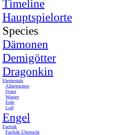
Timeline
Hauptspielorte
Species
Dämonen
Demigötter
Dragonkin
Elementals
Allgemeines
Feuer
Wasser
Erde
Luft
Engel
Faefolk
Faefolk Übersicht