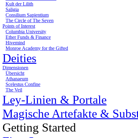
Kult der Lilith
Saligia
Consilium Sapientium
The Circle of The Seven
Points of Interest
Columbia University
Ether Funds & Finance
Hivemind
Monroe Academy for the Gifted
Deities
Dimensionen
Übersicht
Athanaeum
Scelestus Confine
The Veil
Ley-Linien & Portale
Magische Artefakte & Subs
Getting Started