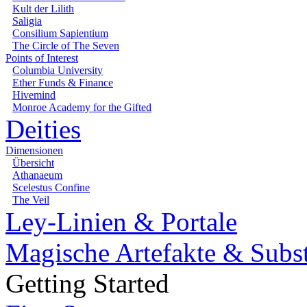
Kult der Lilith
Saligia
Consilium Sapientium
The Circle of The Seven
Points of Interest
Columbia University
Ether Funds & Finance
Hivemind
Monroe Academy for the Gifted
Deities
Dimensionen
Übersicht
Athanaeum
Scelestus Confine
The Veil
Ley-Linien & Portale
Magische Artefakte & Subs
Getting Started