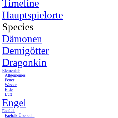
Timeline
Hauptspielorte
Species
Dämonen
Demigötter
Dragonkin
Elementals
Allgemeines
Feuer
Wasser
Erde
Luft
Engel
Faefolk
Faefolk Übersicht