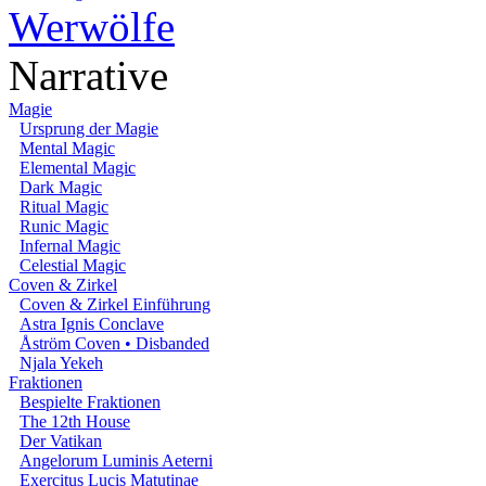
Werwölfe
Narrative
Magie
Ursprung der Magie
Mental Magic
Elemental Magic
Dark Magic
Ritual Magic
Runic Magic
Infernal Magic
Celestial Magic
Coven & Zirkel
Coven & Zirkel Einführung
Astra Ignis Conclave
Åström Coven • Disbanded
Njala Yekeh
Fraktionen
Bespielte Fraktionen
The 12th House
Der Vatikan
Angelorum Luminis Aeterni
Exercitus Lucis Matutinae