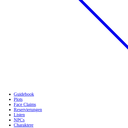
Guidebook
Plots
Face Claims
Reservierungen
Listen
NPCs
Charaktere