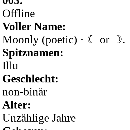
003.
Offline
Voller Name:
Moonly (poetic) · ☾ or ☽.
Spitznamen:
Illu
Geschlecht:
non-binär
Alter:
Unzählige Jahre