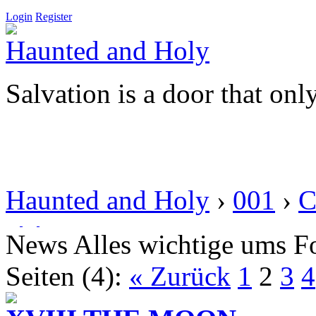
Login
Register
Haunted and Holy
Salvation is a door that onl
Haunted and Holy
›
001
›
C
News
Alles wichtige ums 
Seiten (4):
« Zurück
1
2
3
4