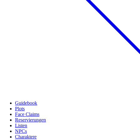
Guidebook
Plots
Face Claims
Reservierungen
Listen
NPCs
Charaktere