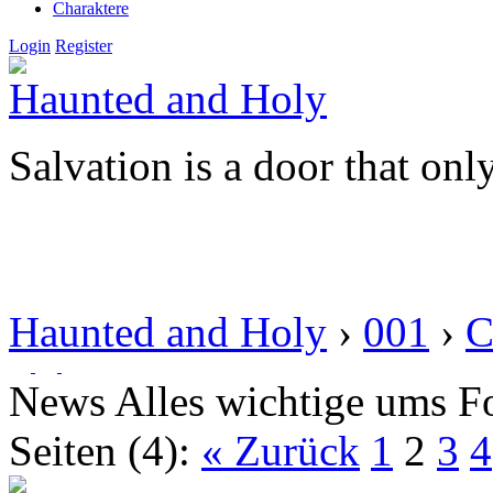
Charaktere
Login
Register
Haunted and Holy
Salvation is a door that onl
Haunted and Holy
›
001
›
C
News
Alles wichtige ums 
Seiten (4):
« Zurück
1
2
3
4