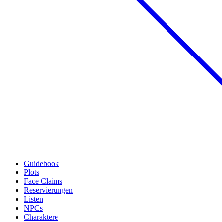
Guidebook
Plots
Face Claims
Reservierungen
Listen
NPCs
Charaktere