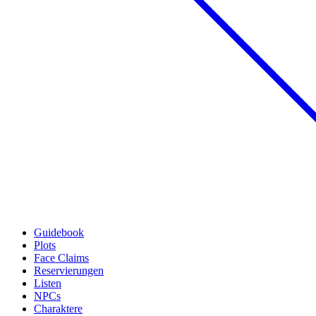
Guidebook
Plots
Face Claims
Reservierungen
Listen
NPCs
Charaktere