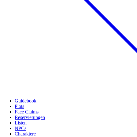
Guidebook
Plots
Face Claims
Reservierungen
Listen
NPCs
Charaktere